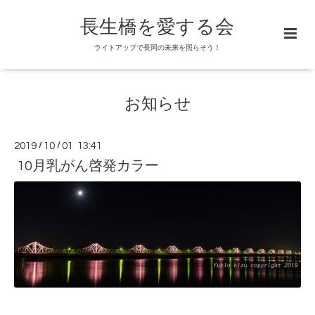
長生橋を愛する会
ライトアップで長岡の未来を照らそう！
お知らせ
2019
/
10
/
01 13:41
10月乳がん啓発カラー