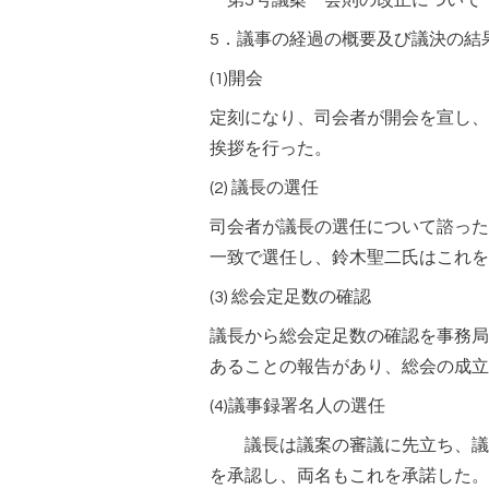
第5号議案 会則の改正について
5．議事の経過の概要及び議決の結
(1)開会
定刻になり、司会者が開会を宣し、
挨拶を行った。
(2) 議長の選任
司会者が議長の選任について諮った
一致で選任し、鈴木聖二氏はこれを
(3) 総会定足数の確認
議長から総会定足数の確認を事務局に
あることの報告があり、総会の成
(4)議事録署名人の選任
議長は議案の審議に先立ち、議事
を承認し、両名もこれを承諾した。