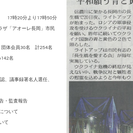
 17時20分より17時50分
ラザ「アオーレ長岡」市民
団体会員30名 計254名
42名
認、議事録署名人選任、
報告・監査報告
案について
いて