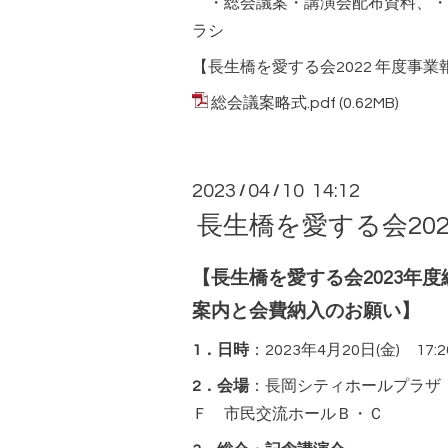
・総会議案・講演会配布資料、・
ラシ
【長生橋を愛する会2022 年度事業
総会議案略式.pdf
(0.62MB)
2023
04
10 14:12
/
/
長生橋を愛する会20
【長生橋を愛する会2023年
案内と会費納入のお願い】
1．日時
：2023年4月20日(金) 17:
2．会場
：長岡シティホールプラザ
Ｆ 市民交流ホールＢ・Ｃ