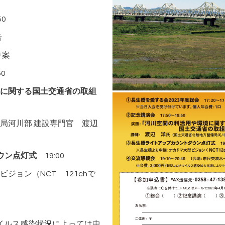
：50
告
算案
0
に関する国土交通省の取組
河川部 建設専門官 渡辺
ウン点灯式
19:00
ョン（NCT 121chで
イルス感染状況によっては中