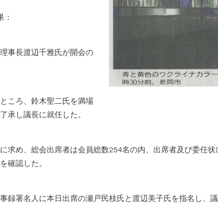
果：
理事長渡辺千雅氏が開会の
ところ、鈴木聖二氏を満場
了承し議長に就任した。
求め、総会出席者は会員総数254名の内、出席者及び委任状出席
立を確認した。
録署名人に本日出席の瀬戸民枝氏と渡辺美子氏を指名し、議