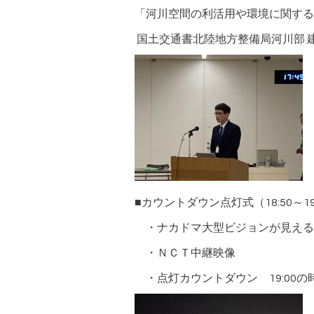
「河川空間の利活用や環境に関す
国土交通書北陸地方整備局河川部 
■カウントダウン点灯式（18:50～19
・ナカドマ大型ビジョンが見える
・ＮＣＴ中継映像
・点灯カウントダウン 19:00