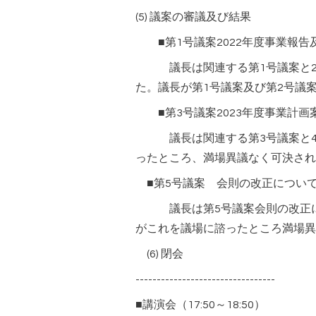
(5) 議案の審議及び結果
■第1号議案2022年度事業報告
議長は関連する第1号議案と2号
た。議長が第1号議案及び第2号議
■第3号議案2023年度事業計画案
議長は関連する第3号議案と4号議
ったところ、満場異議なく可決され
■第5号議案 会則の改正につい
議長は第5号議案会則の改正につ
がこれを議場に諮ったところ満場異
(6) 閉会
---------------------------------
■講演会（17:50～18:50）