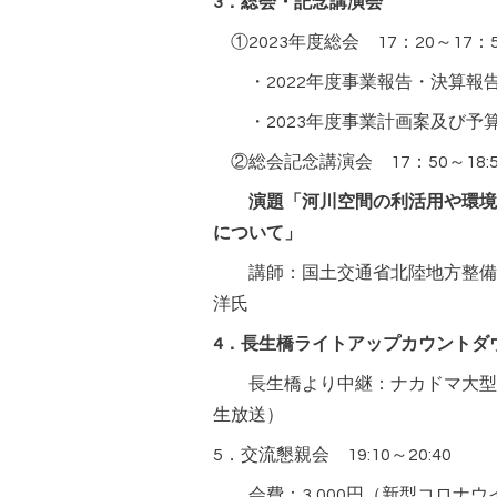
3．総会・記念講演会
①2023年度総会 17：20～17
・2022年度事業報告・決算報
・2023年度事業計画案及び予
②総会記念講演会 17：50～18:5
演題「河川空間の利活用や環境
について」
講師：国土交通省北陸地方整備局
洋氏
4．長生橋ライトアップカウントダ
長生橋より中継：ナカドマ大型ビジ
生放送）
5．交流懇親会 19:10～20:40
会費：3,000円（新型コロナウ