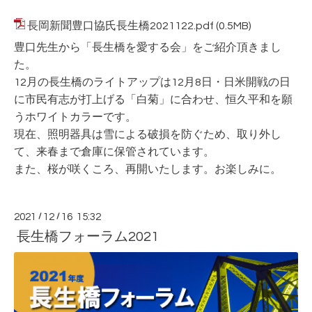
長岡新聞豊口協氏長生橋2021122.pdf
(0.5MB)
豊口先生から「長生橋を愛する会」をご紹介頂きまし
た。
12月の長生橋のライトアップは12月8日・日米開戦の日
に市民有志が打上げる「白菊」に合わせ、恒久平和を願
うホワイトカラーです。
現在、照明器具は雪による破損を防ぐため、取り外し
て、来春まで倉庫に保管されています。
また、桜が咲くころ、再開いたします。お楽しみに。
2021
/
12
/
16 15:32
長生橋フォーラム2021