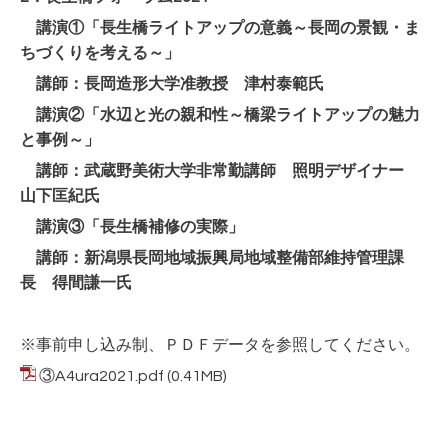
講演①「長生橋ライトアップの意義～長岡の景観・ま
ちづくりを考える～」
講師：長岡造形大学准教授 津村泰範氏
講演②「水辺と光の親和性～橋梁ライトアップの魅力
と事例～」
講師：武蔵野美術大学非常勤講師 照明デザイナー
山下匡紀氏
講演③「長生橋補修の実際」
講師：新潟県長岡地域振興局地域整備部維持管理課
長 得間謙一氏
※事前申し込み制、ＰＤＦデータを参照してください。
③A4ura2021.pdf
(0.41MB)