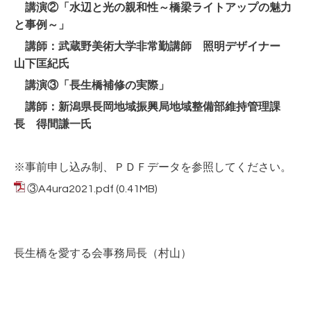
講演②「水辺と光の親和性～橋梁ライトアップの魅力
と事例～」
講師：武蔵野美術大学非常勤講師 照明デザイナー
山下匡紀氏
講演③「長生橋補修の実際」
講師：新潟県長岡地域振興局地域整備部維持管理課
長 得間謙一氏
※事前申し込み制、ＰＤＦデータを参照してください。
③A4ura2021.pdf
(0.41MB)
長生橋を愛する会事務局長（村山）