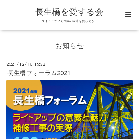
長生橋を愛する会
ライトアップで長岡の未来を照らそう！
お知らせ
2021
/
12
/
16 15:32
長生橋フォーラム2021