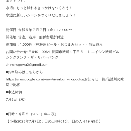
ェクトです。
水辺にもっと触れるきっかけをつくろう！
水辺に新しいシーンをつくりだしましょう！
開催日: 令和５年７月７日（金）17：00〜
開催地: 信濃川右岸 船係留場所付近
参加費：1,000円（乾杯用ビール・おつまみセット）当日納入
お問い合わせ: 〒940－0064 長岡市殿町１丁目５－１ エイシン殿町ビル
シンクタンク・ザ・リバーバンク
shinanogawa2@gmail.com
■お申込みはこちらから
https://sites.google.com/view/riverbank-nagaoka/お知らせ一覧/信濃川の水
辺で乾杯
■申込締切
7月5日（水）
■日時：令和５（2023）年～夜）
【小暑(2023年7月7日)：日の出4時31分、日の入り19時9分】