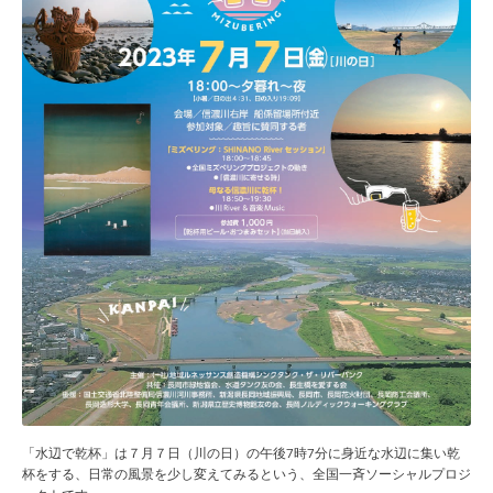
「水辺で乾杯」は７月７日（川の日）の午後7時7分に身近な水辺に集い乾
杯をする、日常の風景を少し変えてみるという、全国一斉ソーシャルプロジ