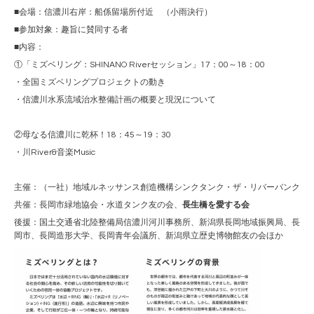
■会場：信濃川右岸：船係留場所付近 （小雨決行）
■参加対象：趣旨に賛同する者
■内容：
①「ミズベリング：SHINANO Riverセッション」17：00～18：00
・全国ミズベリングプロジェクトの動き
・信濃川水系流域治水整備計画の概要と現況について
②母なる信濃川に乾杯！18：45～19：30
・川River&音楽Music
主催：（一社）地域ルネッサンス創造機構シンクタンク・ザ・リバーバンク
共催：長岡市緑地協会・水道タンク友の会、
長生橋を愛する会
後援：国土交通省北陸整備局信濃川河川事務所、新潟県長岡地域振興局、長
岡市、長岡造形大学、長岡青年会議所、新潟県立歴史博物館友の会ほか