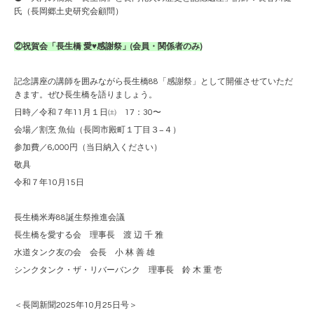
氏（長岡郷土史研究会顧問）
②祝賀会「長生橋 愛♥感謝祭」(会員・関係者のみ)
記念講座の講師を囲みながら長生橋88「感謝祭」として開催させていただ
きます。ぜひ長生橋を語りましょう。
日時／令和７年11月１日㈯ 17：30〜
会場／割烹 魚仙（長岡市殿町１丁目３−４）
参加費／6,000円（当日納入ください）
敬具
令和７年10月15日
長生橋米寿88誕生祭推進会議
長生橋を愛する会 理事長 渡 辺 千 雅
水道タンク友の会 会長 小 林 善 雄
シンクタンク・ザ・リバーバンク 理事長 鈴 木 重 壱
＜長岡新聞2025年10月25日号＞