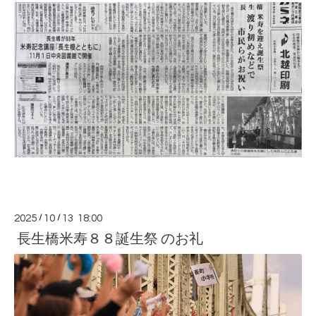
2025
/
10
/
13 18:00
長生橋米寿８８誕生祭 のお礼