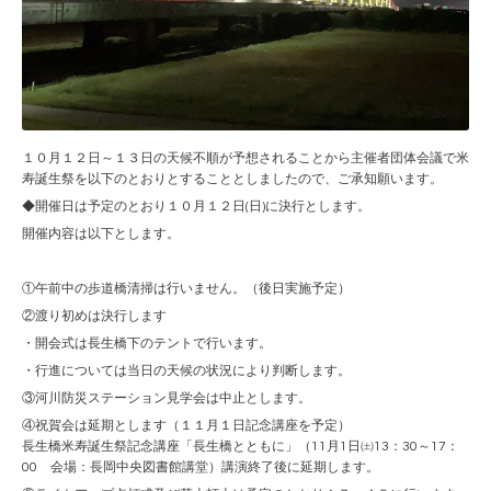
１０月１２日～１３日の天候不順が予想されることから主催者団体会議で米
寿誕生祭を以下のとおりとすることとしましたので、ご承知願います。
◆開催日は予定のとおり１０月１２日(日)に決行とします。
開催内容は以下とします。
①午前中の歩道橋清掃は行いません。（後日実施予定）
②渡り初めは決行します
・開会式は長生橋下のテントで行います。
・行進については当日の天候の状況により判断します。
③河川防災ステーション見学会は中止とします。
④祝賀会は延期とします（１１月１日記念講座を予定）
長生橋米寿誕生祭記念講座「長生橋とともに」（11月1日㈯13：30～17：
00 会場：長岡中央図書館講堂）講演終了後に延期します。