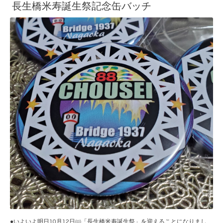
長生橋米寿誕生祭記念缶バッチ
●いよいよ明日10月12日㈰「長生橋米寿誕生祭」を迎えることになりまし