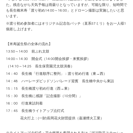
た。残念ながら天気予報は雨曇りとなっていますが、可能な限り、短時間で
も長生橋米寿「渡り初め14:00～16:00」とドローン撮影は実施したいと思
います。
※渡り初め参加者にはオリジナル記念缶バッチ（直系57ミリ）をお一人様1
個差し上げます。
【米寿誕生祭の全体の流れ】
13:50～14:00 前ぶれ太鼓
14:00～14:30 開会式（14:00開会挨拶・来賓挨拶）
（14:10～14:25 長生保育園児太鼓演奏）
14：40 長生橋「行進順序に整列」：渡り初め行進（東→西）
14：48 ハーレーダビッドソンパレード迎賓 長生橋中央から東詰
15：15 長生橋渡り初め行進（西→東）
15：30 長生橋に感謝「記念撮影（10分間）」
16：00 行進東詰到着
17：45 長生橋ライトアップ点灯式
花火打上：(一財)長岡花火財団提供（嘉瀬煙火工業）