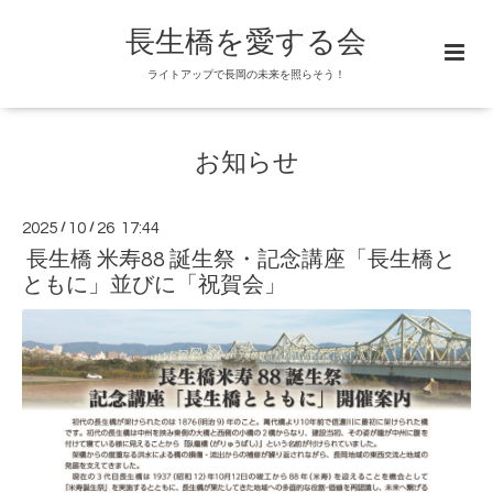
長生橋を愛する会
ライトアップで長岡の未来を照らそう！
お知らせ
2025
/
10
/
26 17:44
長生橋 米寿88 誕生祭・記念講座「長生橋と
ともに」並びに「祝賀会」