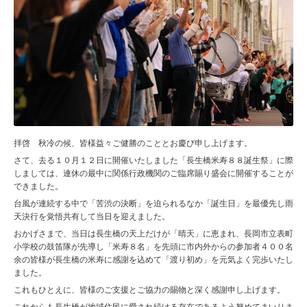
拝啓 秋冷の候、皆様益々ご健勝のこととお慶び申し上げます。
さて、去る１０月１２日に開催いたしました「長生橋米寿８８誕生祭」に際
しましては、連休の最中に関係行政機関のご臨席賜り盛会に開催することが
できました。
台風が連続する中で「苦渋の決断」を迫られるなか「誕生日」を最優先し雨
天決行を覚悟共有して当日を迎えました。
おかげさまで、当日は長生橋の天上だけが「晴天」に恵まれ、長岡市立表町
小学校の鼓笛隊が先導し「米寿８名」を先頭に市内外からの参加者４００名
余の皆様が長生橋の米寿に感謝を込めて「渡り初め」を元気よく完歩いたし
ました。
これもひとえに、皆様のご支援とご協力の賜物と深く感謝申し上げます。