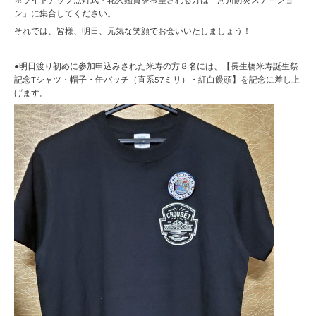
※ライトアップ点灯式・花火鑑賞を希望される方は「河川防災ステーショ
ン」に集合してください。
それでは、皆様、明日、元気な笑顔でお会いいたしましょう！
●明日渡り初めに参加申込みされた米寿の方８名には、【長生橋米寿誕生祭
記念Tシャツ・帽子・缶バッチ（直系57ミリ）・紅白饅頭】を記念に差し上
げます。