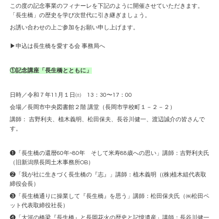
この度の記念事業のフィナーレを下記のように開催させていただきます。
「長生橋」の歴史を学び次世代に引き継ぎましょう。
お誘い合わせの上ご参加をお願い申し上げます。
▶
申込は長生橋を愛する会 事務局へ
①記念講座「長生橋とともに」
日時／令和７年11月１日㈯ 13：30〜17：00
会場／長岡市中央図書館２階 講堂（長岡市学校町１－２－２）
講師： 吉野利夫、植木義明、松田保夫、長谷川健一、渡辺誠介の皆さんで
す。
❶「長生橋の還暦60年~80年 そして米寿88歳への思い」講師：吉野利夫氏
（旧新潟県長岡土木事務所OB）
❷「我が社に生きづく長生橋の『志』」講師：植木義明（(株)植木組代表取
締役会長）
❸「長生橋通りに操業して『長生橋』を思う」講師：松田保夫氏（㈱松田ペ
ット代表取締役社長）
❹「大河の橋梁『長生橋』と長岡花火の歴史と記憶遺産」講師：長谷川健一