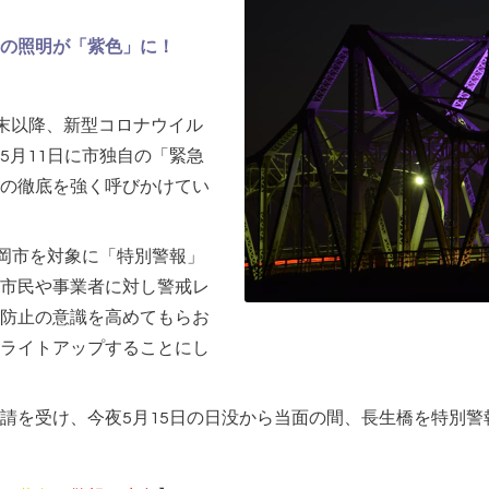
の照明が「紫色」に！
末以降、新型コロナウイル
5月11日に市独自の「緊急
の徹底を強く呼びかけてい
長岡市を対象に「特別警報」
市民や事業者に対し警戒レ
防止の意識を高めてもらお
ライトアップすることにし
請を受け、今夜5月15日の日没から当面の間、長生橋を特別