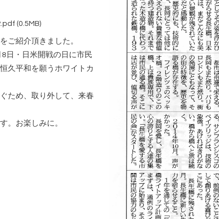
pdf
(0.5MB)
をご紹介頂きました。
月8日・日米開戦の日に市民
恒久平和を願うホワイトカ
ぐため、取り外して、来春
す。お楽しみに。