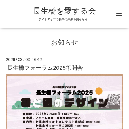
長生橋を愛する会
ライトアップで長岡の未来を照らそう！
お知らせ
2026
/
03
/
03 16:42
長生橋フォーラム2025①開会