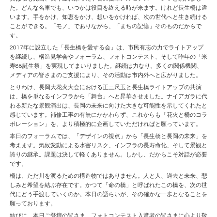
た。どんな名車でも、いつかは役目を終える時が来ます。けれど長生橋は違
います。手をかけ、知恵をかけ、想いをかければ、次の世代へと生き続ける
ことができる。「モノ」でありながら、「まちの記憶」そのものだからで
す。
2017年に設立した「長生橋を愛する会」は、市民有志の力でライトアップ
を継続し、構造見学会やフォーラム、フォトコンテスト、そして昨年の「米
寿88誕生祭」を実現してまいりました。継続は力なり。多くの関係機関、
メディアの皆さまのご支援により、その活動は市内外へと広がりました。
とりわけ、長岡大花火大会における正三尺玉と長生橋ライトアップの共演
は、橋を単なるインフラから「舞台」へと昇華させました。ナイアガラに代
わる新たな景観演出は、長岡の未来に向けた大きな可能性を示してくれたと
感じています。補修工事の有無にかかわらず、これからも「花火と橋のコラ
ボレーション」を、より積極的に企画していただければと願っています。
本日のフォーラムでは、「デザインの視点」から「長生橋と長岡の未来」を
考えます。気候変動による水害リスク、インフラの長寿命化、そして景観と
誇りの継承。課題は決して軽くありません。しかし、だからこそ対話が必要
です。
橋は、ただ川を渡るための構造物ではありません。人と人、過去と未来、悲
しみと希望を結ぶ存在です。かつて「命の橋」と呼ばれたこの橋を、次の世
代にどう手渡していくのか。本日の語らいが、その確かな一歩となることを
願っております。
結びに、本日ご登壇の皆さま、フォトコンテスト入賞者の皆さまに心より敬