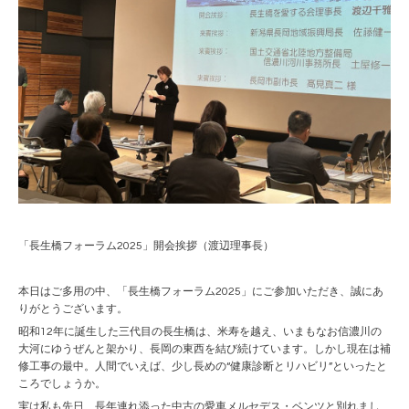
「長生橋フォーラム2025」開会挨拶（渡辺理事長）
本日はご多用の中、「長生橋フォーラム2025」にご参加いただき、誠にあ
りがとうございます。
昭和12年に誕生した三代目の長生橋は、米寿を越え、いまもなお信濃川の
大河にゆうぜんと架かり、長岡の東西を結び続けています。しかし現在は補
修工事の最中。人間でいえば、少し長めの“健康診断とリハビリ”といったと
ころでしょうか。
実は私も先日、長年連れ添った中古の愛車メルセデス・ベンツと別れまし