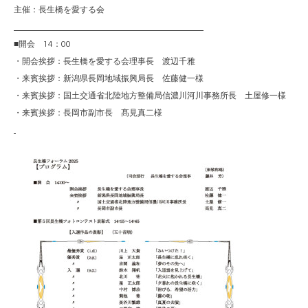
主催：長生橋を愛する会
■開会 14：00
・開会挨拶：長生橋を愛する会理事長 渡辺千雅
・来賓挨拶：新潟県長岡地域振興局長 佐藤健一様
・来賓挨拶：国土交通省北陸地方整備局信濃川河川事務所長 土屋修一様
・来賓挨拶：長岡市副市長 髙見真二様