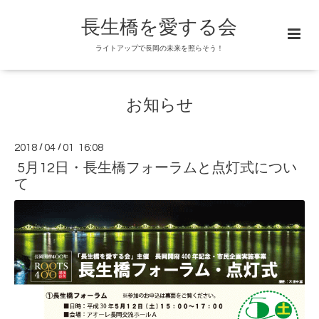
長生橋を愛する会
ライトアップで長岡の未来を照らそう！
お知らせ
2018
/
04
/
01 16:08
5月12日・長生橋フォーラムと点灯式につい
て