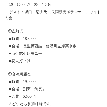
16：15 ～ 17：00 (45 分 )
ゲスト：堀口 晴夫氏（長岡観光ボランティアガイド
の会
②点灯式
■時間：18:30 ～
■会場：長生橋西詰 信濃川左岸高水敷
■点灯式セレモニー
■花火打上げ
③交流懇親会
■時間：19:00 ～
■会場：割烹「魚長」
■会費：5,000 円
※どなたも参加可能です。