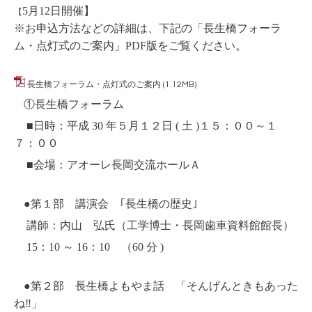
5
月
12
日開催】
【
※お申込方法などの詳細は、下記の「長生橋フォーラ
ム・点灯式のご案内」PDF版をご覧ください。
長生橋フォーラム・点灯式のご案内
(1.12MB)
①長生橋フォーラム
■日時：平成 30 年５月１２日 ( 土 )１５：００～１
７：００
■会場：アオーレ長岡交流ホールＡ
●第１部 講演会 ｢長生橋の歴史｣
講師：内山 弘氏（工学博士・長岡歯車資料館館長）
15：10 ～ 16：10 （60 分 )
●第２部 長生橋よもやま話 「そんげんときもあった
ね‼」