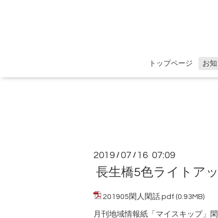
トップページ
お知
2019
07
16 07:09
/
/
長生橋5色ライトア
201905閑人閑話.pdf
(0.93MB)
月刊地域情報紙「マイスキップ」閑