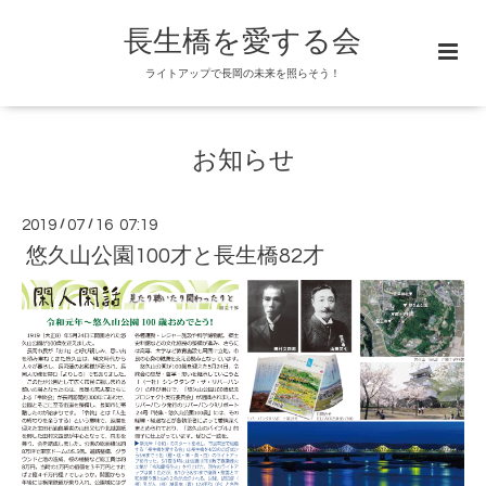
長生橋を愛する会
ライトアップで長岡の未来を照らそう！
お知らせ
2019
/
07
/
16 07:19
悠久山公園100才と長生橋82才