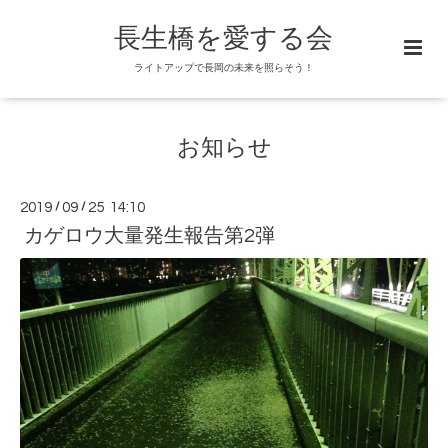
長生橋を愛する会
ライトアップで長岡の未来を照らそう！
お知らせ
2019
/
09
/
25 14:10
カゲロウ大量発生報告第2弾