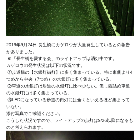
2019年9月24日 長生橋にカゲロウが大量発生しているとの報告
がありました。
 ※「長生橋を愛する会」のライトアップは消灯中です。 
カゲロウの発生状況は以下の状況です。
 ①歩道橋の【水銀灯街灯】に多く集まっている。特に東側より4
つめから中央（7つめ）の水銀灯に多く集まっている。
 ②車道の水銀灯は歩道の水銀灯に比べ少ない。但し西詰め車道
の水銀灯には多く集まっている。
 ③LEDになっている歩道の街灯には全くといえるほど集まって
いない。 
添付写真でご確認ください。 
こうした状況ですので、ライトアップの点灯は9/26以降になるも
のと考えられます。