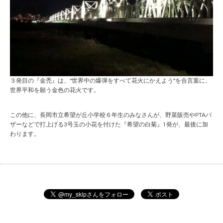
３発目の『金禿』は、“世界中の爆弾をすべて花火にかえよう”を合言葉に、
世界平和を願う金色の花火です。
この他に、長岡市立希望が丘小学校６年生のみなさんが、野菜販売やPTAバ
ザーなどで打上げる3号玉の小花を付けた『希望の白菊』1発が、最後に加
わります。