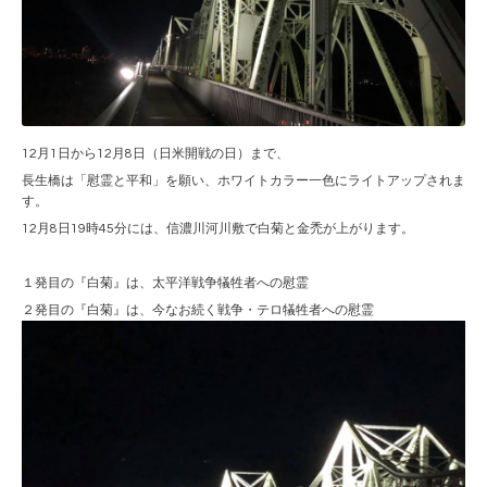
12月1日から12月8日（日米開戦の日）まで、
長生橋は「慰霊と平和」を願い、ホワイトカラー一色にライトアップされま
す。
12月8日19時45分には、信濃川河川敷で白菊と金禿が上がります。
１発目の『白菊』は、太平洋戦争犠牲者への慰霊
２発目の『白菊』は、今なお続く戦争・テロ犠牲者への慰霊