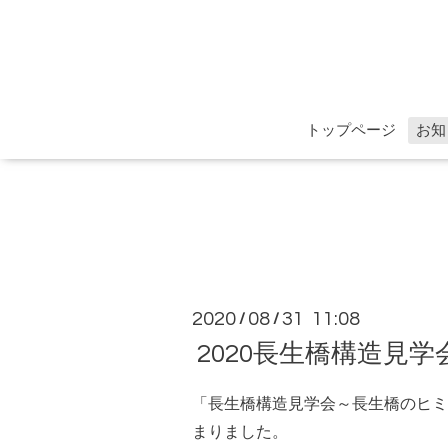
トップページ
お知
2020
08
31 11:08
/
/
2020長生橋構造見
「長生橋構造見学会～長生橋のヒミ
まりました。