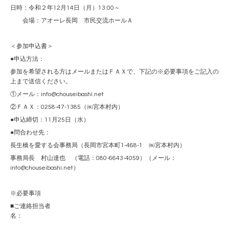
日時：令和２年12月14日（月）13:00～
会場：アオーレ長岡 市民交流ホールＡ
＜参加申込書＞
●申込方法：
参加を希望される方はメールまたはＦＡＸで、下記の※必要事項をご記入の
上まで送信ください。
①メール：info@chouseibashi.net
②ＦＡＸ：0258-47-1385（㈱宮本村内）
●申込締切：11月25日（水）
●問合わせ先：
長生橋を愛する会事務局（長岡市宮本町1-468-1 ㈱宮本村内）
事務局長 村山達也 （電話：080-6643-4059）（メール：
info@chouseibashi.net）
※必要事項
■ご連絡担当者
名：