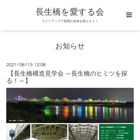
長生橋を愛する会
ライトアップで長岡の未来を照らそう！
お知らせ
2021
/
08
/
15 12:08
【長生橋構造見学会 ～長生橋のヒミツを探
る！～】