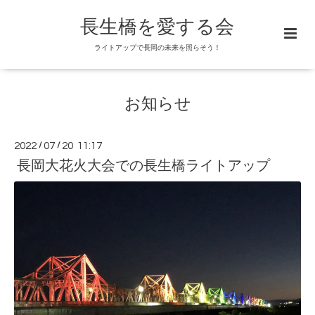
長生橋を愛する会
ライトアップで長岡の未来を照らそう！
お知らせ
2022
/
07
/
20 11:17
長岡大花火大会での長生橋ライトアップ