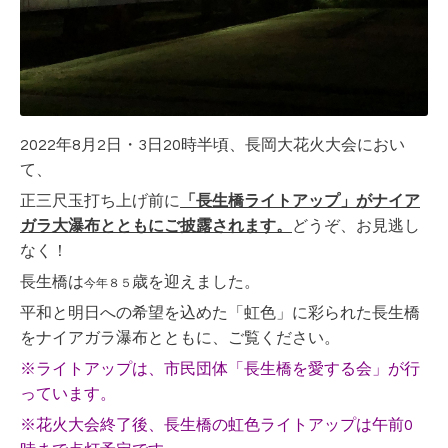
2022年8月2日・3日20時半頃、長岡大花火大会におい
て、
正三尺玉打ち上げ前に
「長生橋ライトアップ」がナイア
ガラ大瀑布とともにご披露されます。
どうぞ、お見逃し
なく！
長生橋は
歳を迎えました。
今年８５
平和と明日への希望を込めた「虹色」に彩られた長生橋
をナイアガラ瀑布とともに、ご覧ください。
※ライトアップは、市民団体「長生橋を愛する会」が行
っています。
※花火大会終了後、長生橋の虹色ライトアップは午前0