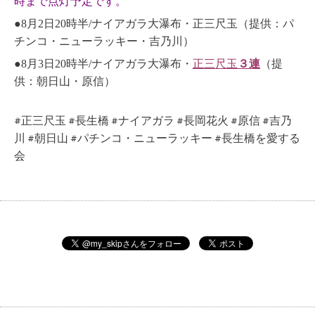
時まで点灯予定です。
8月2日20時半/
●
ナイアガラ大瀑布・正三尺玉（提供：パ
チンコ・ニューラッキー・吉乃川）
8月3日20時半/
●
ナイアガラ大瀑布・
正三尺玉
３連
（提
供：朝日山・原信）
#正三尺玉
#
長生橋
#
ナイアガラ
#長岡花火 #
原信
#
吉乃
川
#
朝日山
#
パチンコ・ニューラッキー
#
長生橋を愛する
会