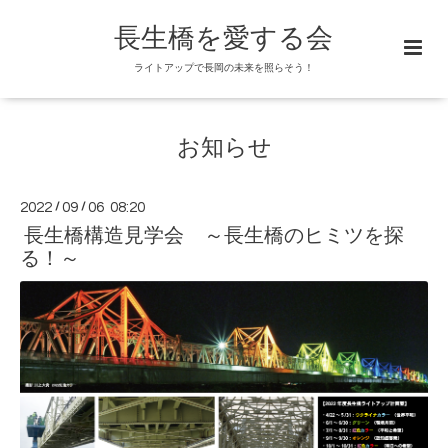
長生橋を愛する会
ライトアップで長岡の未来を照らそう！
お知らせ
2022
/
09
/
06 08:20
長生橋構造見学会 ～長生橋のヒミツを探
る！～