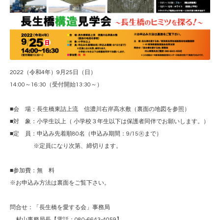
2022（令和4年）9月25日（日）
14:00～16:30（受付開始13:30～）
■会 場：長生橋東詰上流 信濃川右岸高水敷（裏面の地図を参照）
■対 象：小学生以上（ 小学校３年生以下は保護者同伴でお願いします。）
■定 員：申込み先着順80名（申込み期間：9/15㊍まで）
※定員になり次第、締切ります。
■参加費：無 料
※お申込み方法は裏面をご覧下さい。
問合せ：「長生橋を愛する会」事務局
村山事務局長【電話：080-6643-4059】