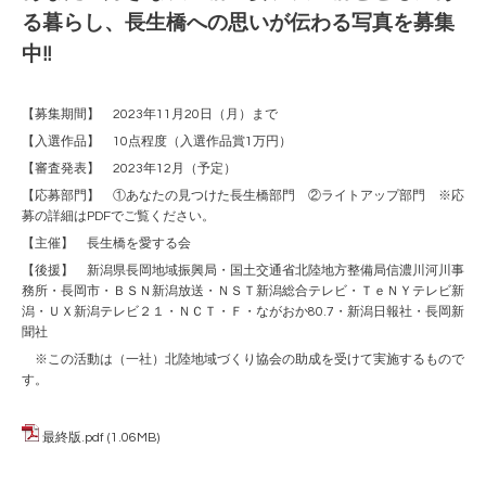
る暮らし、長生橋への思いが伝わる写真を募集
中!!
【募集期間】 2023年11月20日（月）まで
【入選作品】 10点程度（入選作品賞1万円）
【審査発表】 2023年12月（予定）
【応募部門】 ①あなたの見つけた長生橋部門 ②ライトアップ部門 ※
応
募の詳細はPDFでご覧ください。
【主催】 長生橋を愛する会
【後援】 新潟県長岡地域振興局・国土交通省北陸地方整備局信濃川河川事
務所・長岡市・ＢＳＮ新潟放送・ＮＳＴ新潟総合テレビ・ＴｅＮＹテレビ新
潟・ＵＸ新潟テレビ２１・ＮＣＴ・Ｆ・ながおか80.7・新潟日報社・長岡新
聞社
※この活動は（一社）北陸地域づくり協会の助成を受けて実施するもので
す。
最終版.pdf
(1.06MB)