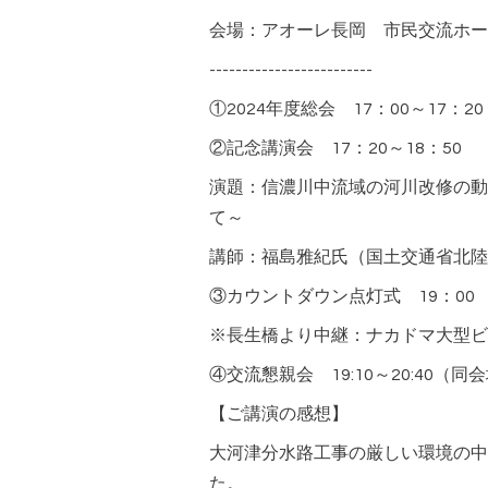
会場：アオーレ長岡 市民交流ホー
-------------------------
①2024年度総会 17：00～17：20
②記念講演会 17：20～18：50
演題：信濃川中流域の河川改修の動
て～
講師：福島雅紀氏（国土交通省北陸
③カウントダウン点灯式 19：00
※長生橋より中継：ナカドマ大型ビジョ
④交流懇親会 19:10～20:40（
【ご講演の感想】
大河津分水路工事の厳しい環境の中
た。