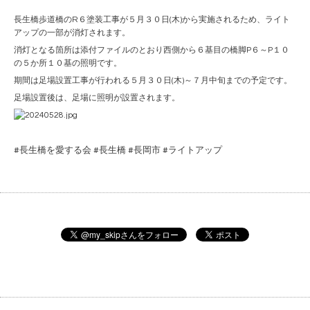
長生橋歩道橋のR６塗装工事が５月３０日(木)から実施されるため、ライト
アップの一部が消灯されます。
消灯となる箇所は添付ファイルのとおり西側から６基目の橋脚P６～P１０
の５か所１０基の照明です。
期間は足場設置工事が行われる５月３０日(木)～７月中旬までの予定です。
足場設置後は、足場に照明が設置されます。
#長生橋を愛する会 #長生橋 #長岡市 #ライトアップ