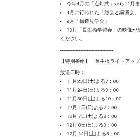
今年
4
月の「点灯式」から
11
月ま
4月に行われた「総会と講演会、
9月「構造見学会」
10月「長生橋学習会」の映像が
ください。
----------------------------------
【特別番組】「長生橋ライトアップ
放送日時：
11
月
23
日
(
土
)
よる
7
：
00
11
月24
日
(
日
)
よる
9
：
00
11
月30
日
(
土
)
よる
10
：
00
12
月
1
日
(
日
)
よる
7
：
00
12
月
7
日
(
土
)
よる
8
：
00
12
月
8
日
(
日
)
よる
9
：
00
12
月
14
日
(
土
)
よる
8
：
00