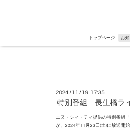
トップページ
お知
2024
11
19 17:35
/
/
特別番組「長生橋ライト
エヌ・シィ・ティ提供の特別番組「
が、2024年
11
月
23
日
(
土
)
に放送開始