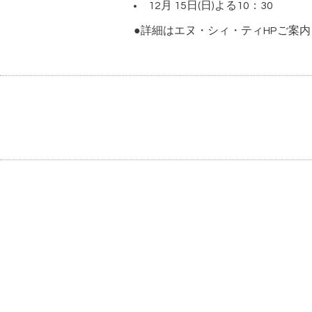
12
月
15
日
(
日
)
よる
10
：
30
●詳細はエヌ・シィ・ティHPご案